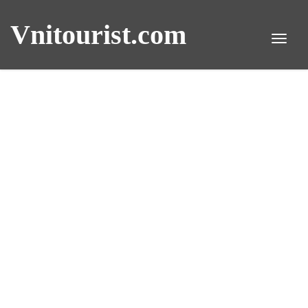
Vnitourist.com