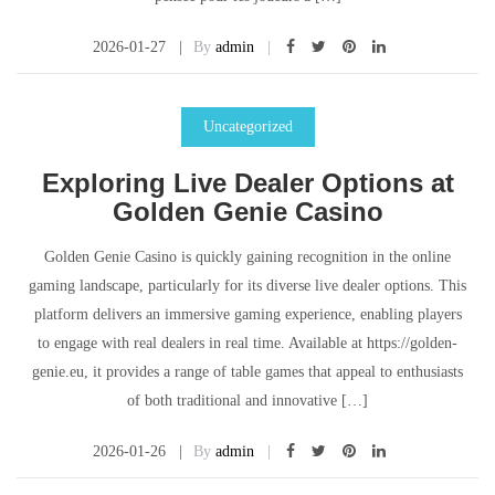
2026-01-27
By
admin
Uncategorized
Exploring Live Dealer Options at
Golden Genie Casino
Golden Genie Casino is quickly gaining recognition in the online
gaming landscape, particularly for its diverse live dealer options. This
platform delivers an immersive gaming experience, enabling players
to engage with real dealers in real time. Available at https://golden-
genie.eu, it provides a range of table games that appeal to enthusiasts
of both traditional and innovative […]
2026-01-26
By
admin