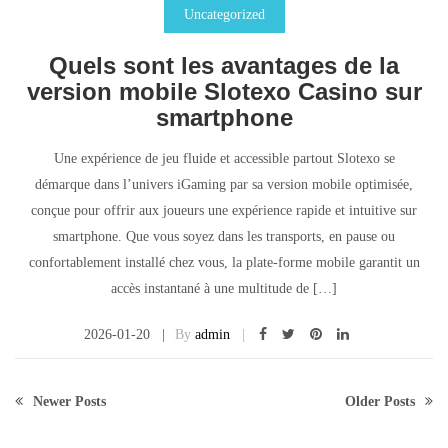
Uncategorized
Quels sont les avantages de la
version mobile Slotexo Casino sur
smartphone
Une expérience de jeu fluide et accessible partout Slotexo se
démarque dans l’univers iGaming par sa version mobile optimisée,
conçue pour offrir aux joueurs une expérience rapide et intuitive sur
smartphone. Que vous soyez dans les transports, en pause ou
confortablement installé chez vous, la plate-forme mobile garantit un
accès instantané à une multitude de […]
2026-01-20
By
admin
Newer Posts
Older Posts