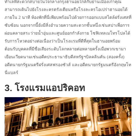
ทำเลที่สะดวกสบายในใจกลางกรุงฮานอยใกล้กับย่านเมืองเก่าคุณ
สามารถเดินไปยังโรงละครตรังเตียนหรือโรงละครโอเปร่าฮานอยได้
ภายใน 2 นาที ห้องพักที่นี่เพียบพร้อมไปด้วยการออกแบบสไตล์ฝรั่งเศสที่
ซับซ้อน นอกจากนี้ยังมีสิ่งอำนวยความสะดวกชั้นหนึ่งเช่นสปาเพื่อการ
ผ่อนคลายสระว่ายน้ำอุ่นและศูนย์ออกกำลังกาย โซฟิเทลเมโทรโปลได้
รับการโหวตอย่างต่อเนื่องว่าเป็นโรงแรมที่ดีที่สุดในฮานอยพร้อม
ต้อนรับบุคคลที่มีชื่อเสียงระดับโลกหลายต่อหลายครั้งเมื่อพวกเขามา
เยือนเวียดนามเช่นอดีตประธานาธิบดีสหรัฐฯบิลคลินตัน (สองครั้ง)
อดีตนายกรัฐมนตรีฝรั่งเศสฟรองซัวส์ และอดีตนายกรัฐมนตรีอังกฤษโท
นี่แบลร์
3. โรงแรมแอปริคอท