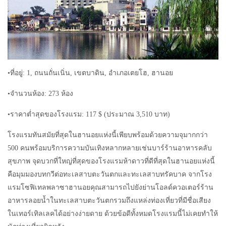
•ที่อยู่: 1, ถนนถั่นเนิ่น, เขตบาดิน, อำเภอเตยโฮ, ฮานอย
•จำนวนห้อง: 273 ห้อง
•ราคาต่ำสุดของโรงแรม: 117 $ (ประมาณ 3,510 บาท)
โรงแรมทันสมัยที่สุดในฮานอยแห่งนี้เพียบพร้อมด้วยความจุมากกว่า
500 คนพร้อมบริการความบันเทิงหลากหลายเช่นบาร์ร้านอาหารคลับ
สุขภาพ จุดบวกที่ใหญ่ที่สุดของโรงแรมห้าดาวที่ดีที่สุดในฮานอยแห่งนี้
คือมุมมองบทกวีต่อทะเลสาบตะวันตกและทะเลสาบทรัคบาค จากโรง
แรมโซฟิเทลพลาซาฮานอยคุณสามารถไปยังย่านโอลด์ควอเตอร์ร้าน
อาหารลอยน้ำในทะเลสาบตะวันตกรวมถึงแหล่งท่องเที่ยวที่มีชื่อเสียง
ในเทอร์เทิลเลคได้อย่างง่ายดาย ด้วยข้อดีทั้งหมดโรงแรมนี้ไม่เคยทำให้